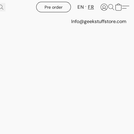
EN
FR
Pre order
Info@geekstuffstore.com