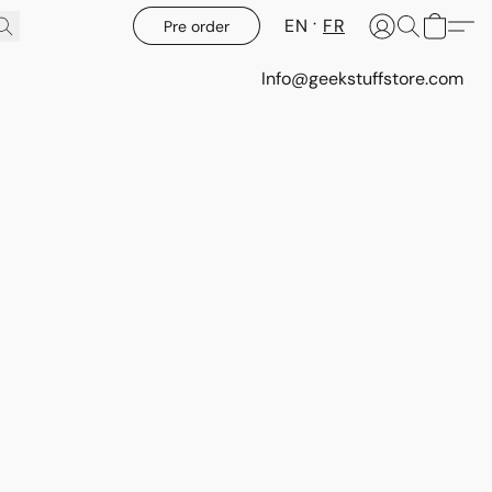
EN
FR
Pre order
Info@geekstuffstore.com