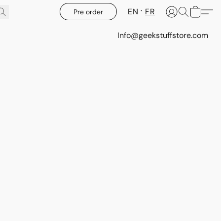
EN
FR
Pre order
Info@geekstuffstore.com