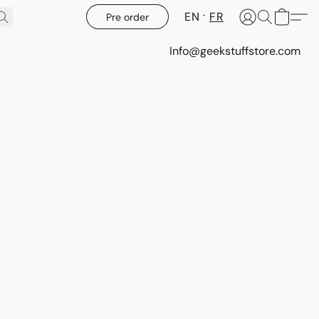
EN
FR
Pre order
Info@geekstuffstore.com