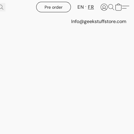
EN
FR
Pre order
Info@geekstuffstore.com