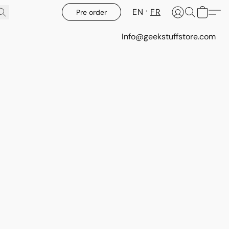
EN
FR
Pre order
Info@geekstuffstore.com