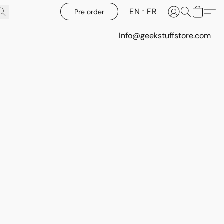
EN
FR
Pre order
Info@geekstuffstore.com