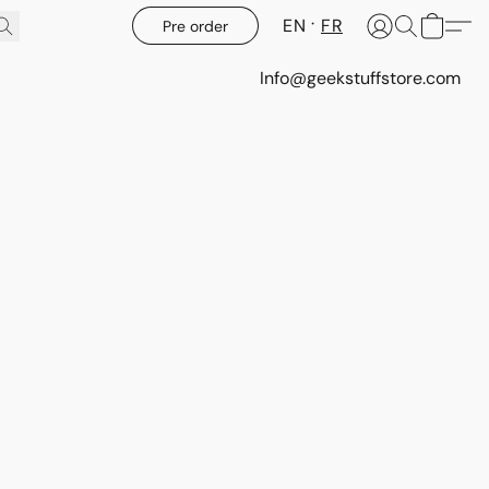
EN
FR
Pre order
Info@geekstuffstore.com