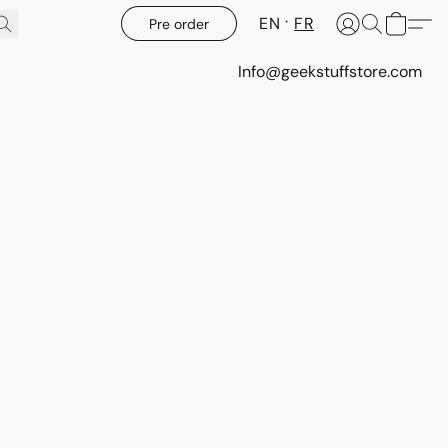
EN
FR
Pre order
Info@geekstuffstore.com