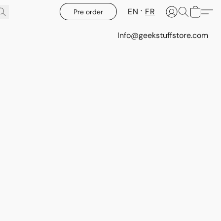
EN
FR
Pre order
Info@geekstuffstore.com