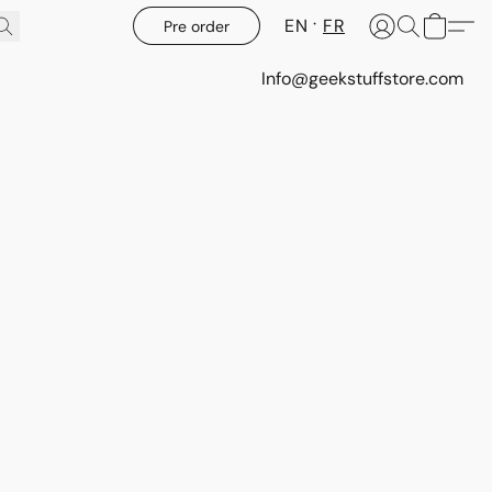
EN
FR
Pre order
Info@geekstuffstore.com