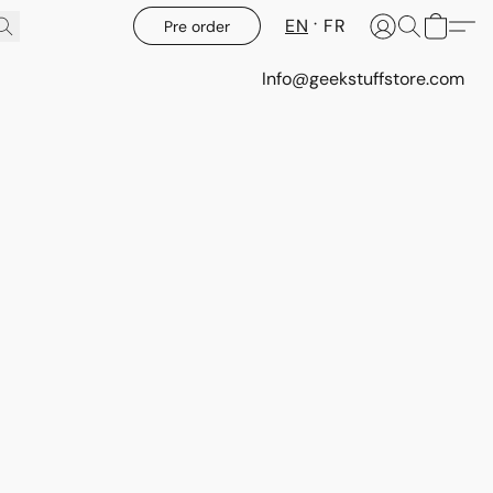
EN
FR
Pre order
Info@geekstuffstore.com